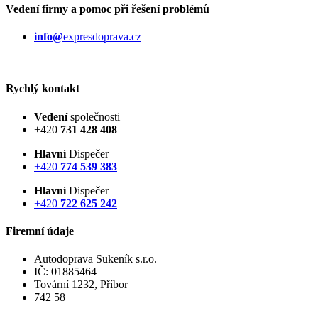
Vedení firmy
a pomoc při řešení problémů
info@
expresdoprava.cz
Rychlý kontakt
Vedení
společnosti
+420
731 428 408
Hlavní
Dispečer
+420
774 539 383
Hlavní
Dispečer
+420
722 625 242
Firemní údaje
Autodoprava Sukeník s.r.o.
IČ: 01885464
Tovární 1232, Příbor
742 58