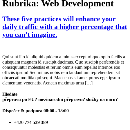
Rubrika:
Web Development
These five practices will enhance your
daily traffic with a higher percentage that
you can’t imagine.
Qui sunt illo id aliquid quidem a minus excepturi quo optio facilis a
quisquam magnam id suscipit ducimus. Quo suscipit perferendis et
consequuntur molestias et rerum omnis eum repellat internos eos
officiis ipsum! Sed minus nobis rem laudantium reprehenderit sit
obcaecati mollitia qui sequi. Maecenas sit amet purus eget ipsum
elementum venenatis. Aenean maximus urna […]
Hledáte
přepravu po EU?
mezinárodní přepravu?
služby na míru?
Dispečer & podpora
08:00 - 18:00
+420
774 539 389